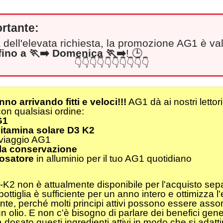
ortante:
 dell'elevata richiesta, la promozione AG1 è va
fino a
🏃‍➡️
Domenica 🏃‍➡️
! 🕒
👇👇👇👇👇👇👇👇👇👇
nno arrivando fitti e veloci!!!
AG1 dà ai nostri lettor
con qualsiasi ordine:
G1
itamina solare D3 K2
 viaggio AG1
r la conservazione
osatore
in alluminio per il tuo AG1 quotidiano
3-K2 non è attualmente disponibile per l'acquisto se
tiglia è sufficiente per un anno intero e ottimizza l
, perché molti principi attivi possono essere assorbi
olio. E non c'è bisogno di parlare dei benefici gener
dosato questi ingredienti attivi in modo che si adatt