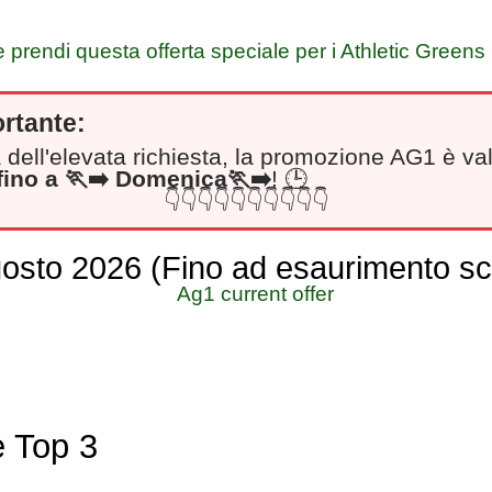
e prendi questa offerta speciale per i Athletic Greens (
ortante:
 dell'elevata richiesta, la promozione AG1 è va
fino a
🏃‍➡️
Domenica🏃‍➡️
! 🕒
👇👇👇👇👇👇👇👇👇👇
osto 2026 (Fino ad esaurimento sc
 Top 3