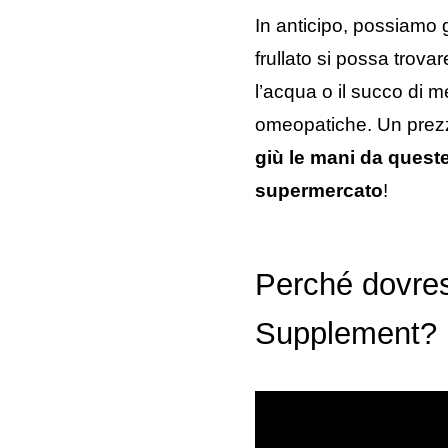
In anticipo, possiamo gi
frullato si possa trovar
l’acqua o il succo di m
omeopatiche. Un prezzo 
giù le mani da queste
supermercato
!
Perché dovre
Supplement?