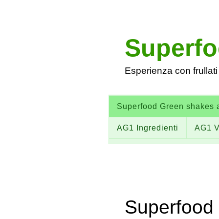
Superf
Esperienza con frullati 
Superfood Green shakes a
AG1 Ingredienti
AG1 V
Superfood 