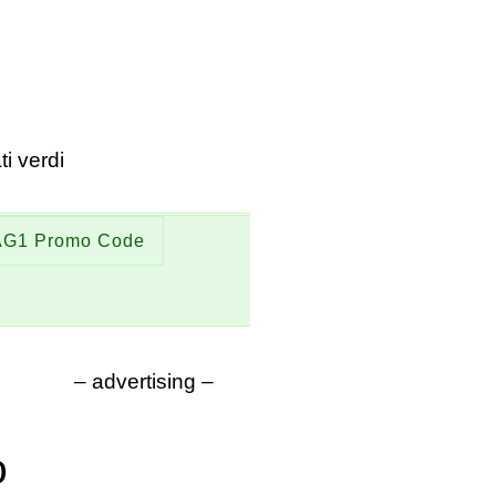
ti verdi
AG1 Promo Code
– advertising –
o