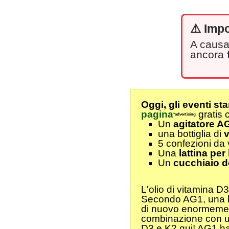
⚠️ Imp
A causa
ancora
Oggi, gli eventi sta
pagina
gratis 
*advertising
Un
agitatore A
una bottiglia di
v
5 confezioni da
Una
lattina pe
Un
cucchiaio d
L'olio di vitamina D
Secondo AG1, una bot
di nuovo enormemente
combinazione con un 
D3 e K2 qui! AG1 ha 