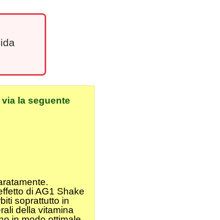
lida
i
via la seguente
paratamente.
'effetto di AG1 Shake
ti soprattutto in
ali della vitamina
ino in modo ottimale