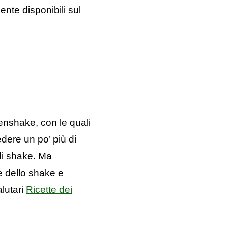
nte disponibili sul
enshake, con le quali
edere un po’ più di
 di shake. Ma
e dello shake e
alutari
Ricette dei