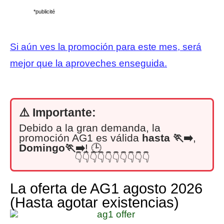
*publicité
Si aún ves la promoción para este mes, será
mejor que la aproveches enseguida.
⚠️ Importante:
Debido a la gran demanda, la
promoción AG1 es válida
hasta
🏃‍➡️
,
Domingo🏃‍➡️
! 🕒
👇👇👇👇👇👇👇👇👇👇
La oferta de AG1 agosto 2026
(Hasta agotar existencias)