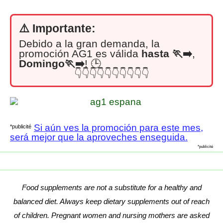
⚠️ Importante:
Debido a la gran demanda, la
promoción AG1 es válida
hasta
🏃‍➡️
,
Domingo🏃‍➡️
! 🕒
👇👇👇👇👇👇👇👇👇👇
Si aún ves la promoción para este mes,
*publicité
será mejor que la aproveches enseguida.
*publicité
Food supplements are not a substitute for a healthy and
balanced diet. Always keep dietary supplements out of reach
of children. Pregnant women and nursing mothers are asked